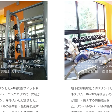
Be-fit24緑橋店 ウエ
Be-fit24京橋店」のウ
下階店舗への振動音対策として
した防振遮音床を2日間で
イトエリアにドンナランを
を実現しました。
工し、優れた防振・遮音
オープンした24時間型フィットネ
地下鉄緑橋駅近くのテナントビ
イトトレーニングエリアに、弊社が
ネスジム「Be-fit24緑橋
ン」を導入いただきました。
が設計・施工する防振遮音床
ベルの衝撃音・振動を低減す
た。ダンベルやバーベルの衝