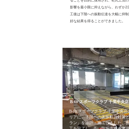
ることを目的に採用され、乾式工法の
影響を最小限に抑えながら、わずか2
工後は下階への振動伝達を大幅に抑制
好な結果を得ることができました。
B-fit スポーツクラブ 千里中
B-fit スポーツクラブ 千里中
リアに、下階への床振動音対策
ラン」を設計・施工しました。夜
工を完了し、高い防振性能を実