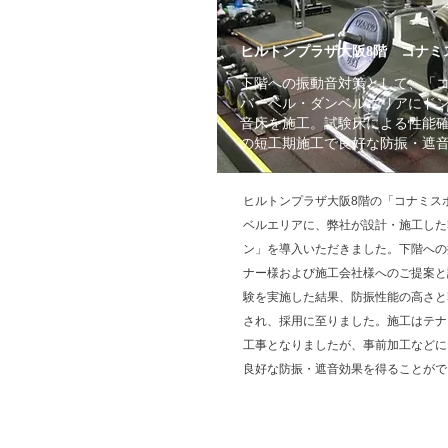
ヒルトンプラザ大阪8階 コナミ
下階への振動音対策として、「
バーベル・ダンベルエリアにド
音床を施工。試験床による性能
の短工期施工で良好な防振・遮
ヒルトンプラザ大阪8階の「コナミス
ベルエリアに、弊社が設計・施工した
ン」を導入いただきました。下階への
ナー様および施工会社様へのご提案と
験を実施した結果、防振性能の高さと
され、採用に至りました。施工はテナ
工事となりましたが、事前加工などに
良好な防振・遮音効果を得ることがで