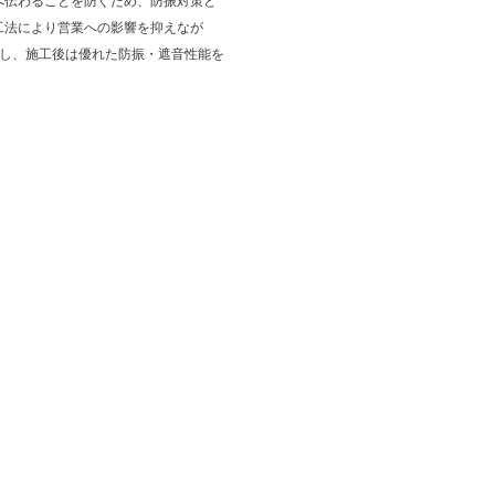
へ伝わることを防ぐため、防振対策と
工法により営業への影響を抑えなが
了し、施工後は優れた防振・遮音性能を