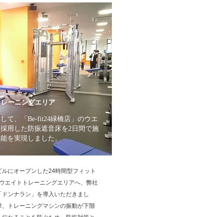
イトトレーニングエリア
、「Be-fit24緑橋店」のウエ
採用した防振遮音床を2日間で施
性能を実現しました。
ルにオープンした24時間型フィット
店」のウエイトトレーニングエリアへ、弊社
「ドンナラン」を導入いただきまし
撃、トレーニングマシンの振動が下階