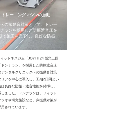
前店 トレーニングマシンの振動
クへの振動音対策として、トレー
ンナランを採用した防振遮音床を
期で施工を完了し、良好な防振・
。
ットネスジム「JOYFIT24 阪急三国
「ドンナラン」を採用した防振遮音床
のデンタルクリニックへの振動音対策
エリアを中心に導入し、工期2日間とい
後は良好な防振・遮音性能を発揮し、
減しました。ドンナランは、フィット
タジオや研究施設など、床振動対策が
採用されています。