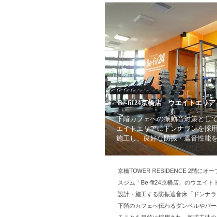
Be-fit24京橋店 ウエイトエリア
下階カフェへの振動音対策として、「
エイトエリアにドンナランを採用
施工し、良好な防振・遮音性能
京橋TOWER RESIDENCE 2階に
スジム「Be-fit24京橋店」のウエ
設計・施工する防振遮音床「ドンナラ
下階のカフェへ伝わるダンベルやバー