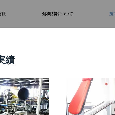
方法
創和防音について
施
実績