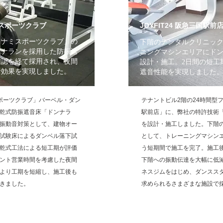
JOYFIT24 阪急三国駅
スポーツクラブ
コナミスポーツクラブ」の
下階のデンタルクリニッ
ンナランを採用した防振遮
ニングマシンエリアにド
確認を経て採用され、夜間
設計・施工。2日間の短工
音効果を実現しました。
遮音性能を実現しました
ポーツクラブ」バーベル・ダン
テナントビル2階の24時間型フィ
乾式防振遮音床「ドンナラ
駅前店」に、弊社の特許技術
振動音対策として、建物オー
を設計・施工しました。下階
試験床によるダンベル落下試
として、トレーニングマシン
乾式工法による短工期が評価
う短期間で施工を完了。施工
ント営業時間を考慮した夜間
下階への振動伝達を大幅に低
より工期を短縮し、施工後も
ネスジムをはじめ、ダンスス
きました。
求められるさまざまな施設で