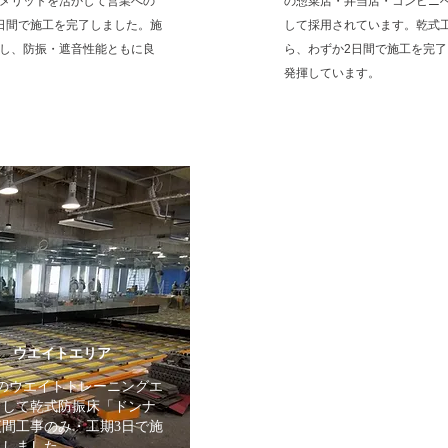
メリットを活かして営業への
の惣菜店・弁当店・コンビニ
日間で施工を完了しました。施
して採用されています。乾式
し、防振・遮音性能ともに良
ら、わずか2日間で施工を完
発揮しています。
央店 ウエイトエリア
央店のウエイトトレーニングエ
として乾式防振床「ドンナ
間工事のみ・工期3日で施
現しました。